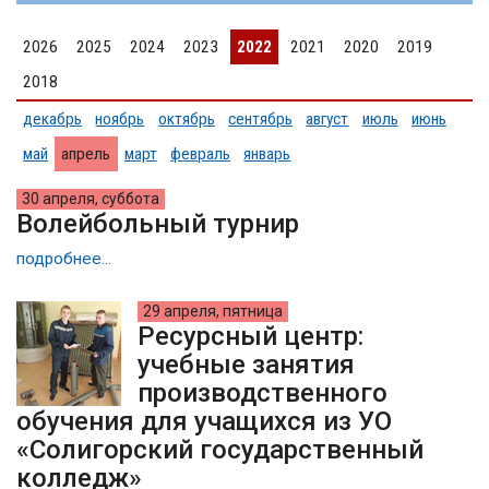
2026
2025
2024
2023
2022
2021
2020
2019
2018
декабрь
ноябрь
октябрь
сентябрь
август
июль
июнь
май
апрель
март
февраль
январь
30 апреля, суббота
Волейбольный турнир
подробнее...
29 апреля, пятница
Ресурсный центр:
учебные занятия
производственного
обучения для учащихся из УО
«Солигорский государственный
колледж»