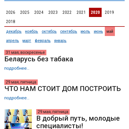
2026
2025
2024
2023
2022
2021
2020
2019
2018
декабрь
ноябрь
октябрь
сентябрь
июль
июнь
май
апрель
март
февраль
январь
31 мая, воскресенье
Беларусь без табака
подробнее...
29 мая, пятница
ЧТО НАМ СТОИТ ДОМ ПОСТРОИТЬ
подробнее...
29 мая, пятница
В добрый путь, молодые
специалисты!