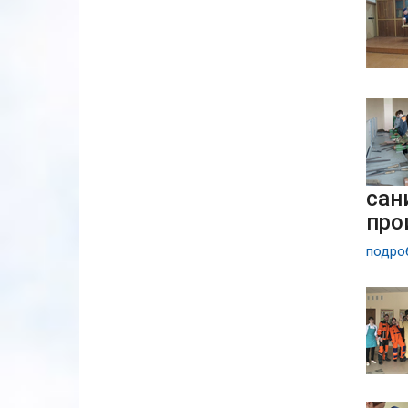
сан
про
подроб