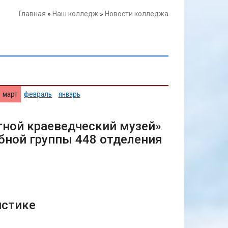
Главная
»
Наш колледж
»
Новости колледжа
март
февраль
январь
тной краеведческий музей»
бной группы 448 отделения
истике