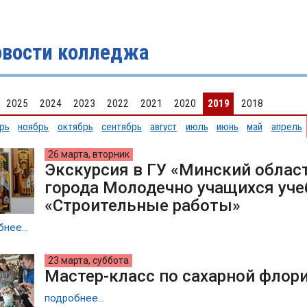
овости колледжа
2025
2024
2023
2022
2021
2020
2019
2018
рь
ноябрь
октябрь
сентябрь
август
июль
июнь
май
апрель
26 марта, вторник
Экскурсия в ГУ «Минский облас
города Молодечно учащихся уче
«Строительные работы»
нее...
23 марта, суббота
Мастер-класс по сахарной флор
подробнее...