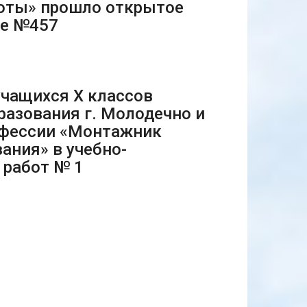
боты» прошло открытое
пе №457
чащихся Х классов
разования г. Молодечно и
офессии «Монтажник
ания» в учебно-
 работ № 1