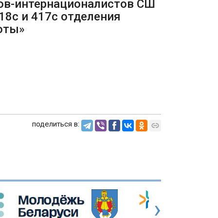
нов-интернационалистов СШ
18с и 417с отделения
оты»
»
поделиться в:
›