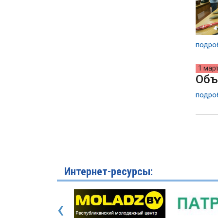
подроб
1 мар
Объ
подроб
Интернет-ресурсы:
‹