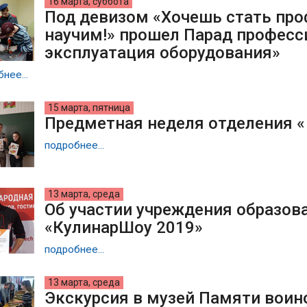
16 марта, суббота
Под девизом «Хочешь стать пр
научим!» прошел Парад професс
эксплуатация оборудования»
нее...
15 марта, пятница
Предметная неделя отделения «
подробнее...
13 марта, среда
Об участии учреждения образов
«КулинарШоу 2019»
подробнее...
13 марта, среда
Экскурсия в музей Памяти вои