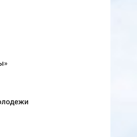
ы»
молодежи