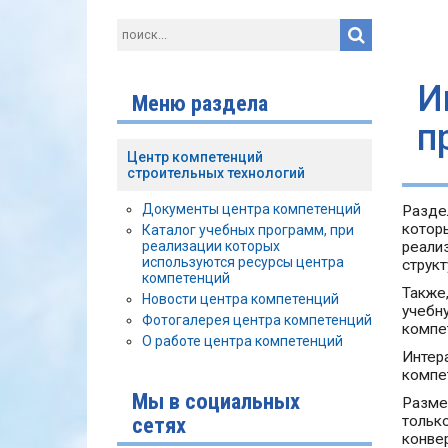
И
Меню раздела
п
Центр компетенций
строительных технологий
Документы центра компетенций
Разде
котор
Каталог учебных программ, при
реализации которых
реали
используются ресурсы центра
струк
компетенций
Также
Новости центра компетенций
учебн
Фотогалерея центра компетенций
компе
О работе центра компетенций
Интер
компе
Мы в социальных
Разме
сетях
тольк
конве