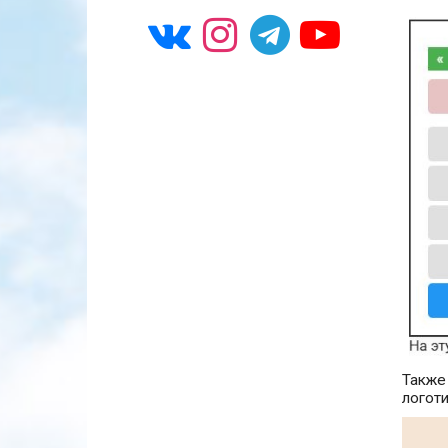
Также
логот