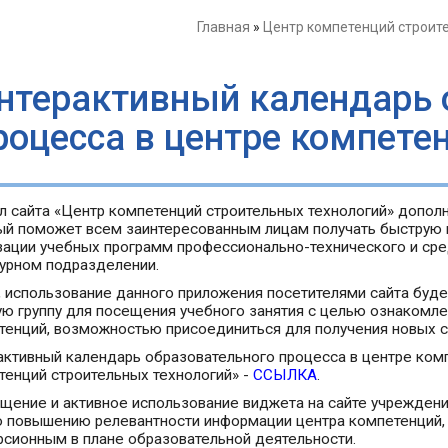
Главная
»
Центр компетенций строит
нтерактивный календарь 
роцесса в центре компете
л сайта «Центр компетенций строительных технологий» допол
ый поможет всем заинтересованным лицам получать быструю
зации учебных программ профессионально-технического и сре
турном подразделении.
, использование данного приложения посетителями сайта буд
ую группу для посещения учебного занятия с целью ознакомл
тенций, возможностью присоединиться для получения новых с
активный календарь образовательного процесса в центре ком
тенций строительных технологий» -
ССЫЛКА
.
щение и активное использование виджета на сайте учреждени
о повышению релевантности информации центра компетенций, 
рсионным в плане образовательной деятельности.