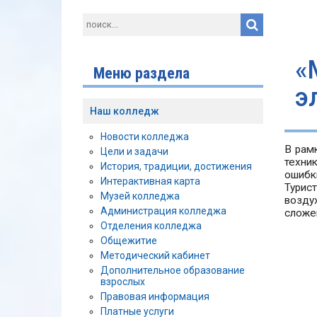
«
Меню раздела
э
Наш колледж
Новости колледжа
В рам
Цели и задачи
техни
История, традиции, достижения
ошибки
Интерактивная карта
Турис
Музей колледжа
возду
Администрация колледжа
сложе
Отделения колледжа
Общежитие
Методический кабинет
Дополнительное образование
взрослых
Правовая информация
Платные услуги