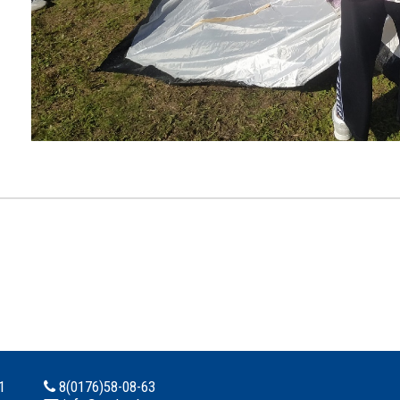
1
8(0176)58-08-63