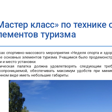
Мастер класс» по технике
лементов туризма
ках спортивно-массового мероприятия «Неделя спорта и здор
ке основных элементов туризма. Учащимся было продемонстри
 и место установки.
тическая палатка должна удовлетворять следующим тре
хопроницаемой, обеспечивать максимум удобств при миним
нном виде иметь небольшие габариты.