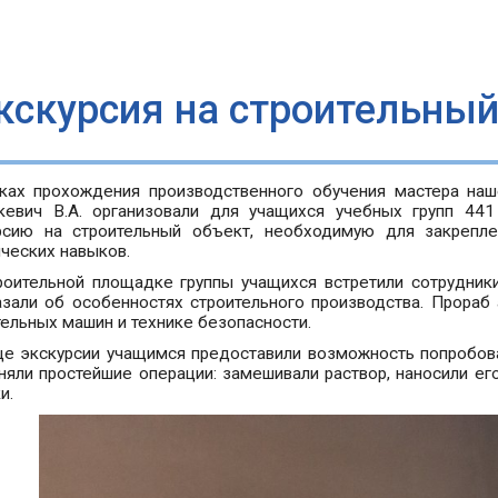
кскурсия на строительный
ках прохождения производственного обучения мастера наше
кевич В.А. организовали для учащихся учебных групп 44
рсию на строительный объект, необходимую для закрепле
ических навыков.
роительной площадке группы учащихся встретили сотрудники
азали об особенностях строительного производства. Прораб
тельных машин и технике безопасности.
це экскурсии учащимся предоставили возможность попробова
няли простейшие операции: замешивали раствор, наносили ег
и.