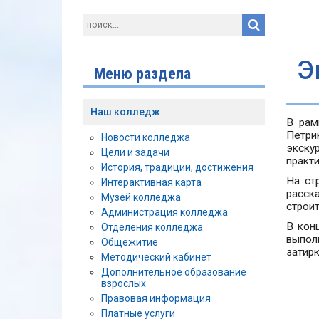
Э
Меню раздела
Наш колледж
В рам
Петри
Новости колледжа
экску
Цели и задачи
практ
История, традиции, достижения
На ст
Интерактивная карта
расск
Музей колледжа
строи
Администрация колледжа
В кон
Отделения колледжа
выпол
Общежитие
затирк
Методический кабинет
Дополнительное образование
взрослых
Правовая информация
Платные услуги