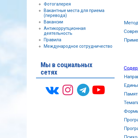
Фотогалерея
Вакантные места для приема
(перевода)
Вакансии
Метод
Антикоррупционная
Совре
деятельность
Правила
Приме
Международное сотрудничество
Мы в социальных
Содер
сетях
Напра
Едины
Памят
Темат
Формы
Прогр
Прогр
Психо