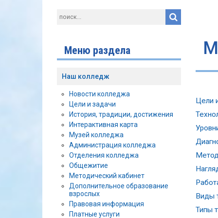
М
Меню раздела
Наш колледж
Новости колледжа
Цели 
Цели и задачи
Техно
История, традиции, достижения
Интерактивная карта
Уровн
Музей колледжа
Диагн
Администрация колледжа
Метод
Отделения колледжа
Общежитие
Нагля
Методический кабинет
Работа
Дополнительное образование
взрослых
Виды 
Правовая информация
Типы 
Платные услуги