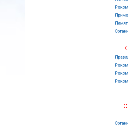
Реком
Приме
Памят
Орган
Прави
Реком
Реком
Реком
С
Орган