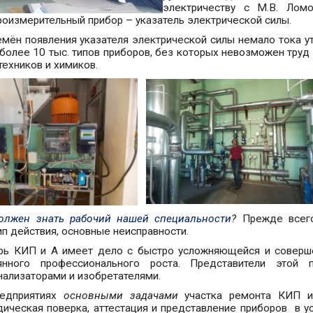
электричеству с М.В. Лом
роизмерительный прибор – указатель электрической силы.
емён появления указателя электрической силы немало тока у
более 10 тыс. типов приборов, без которых невозможен труд 
техников и химиков.
олжен знать рабочий нашей специальности
?
Прежде всего,
ип действия, основные неисправности.
рь КИП и А имеет дело с быстро усложняющейся и соверше
янного профессионального роста. Представители этой 
нализаторами и изобретателями.
едприятиях
основными задачами
участка ремонта КИП и
дическая поверка, аттестация и представление приборов в у