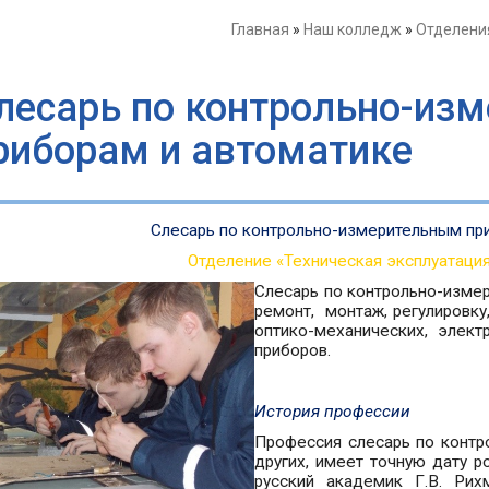
Главная
»
Наш колледж
»
Отделени
лесарь по контрольно-из
риборам и автоматике
Слесарь по контрольно-измерительным пр
Отделение «Техническая эксплуатаци
Слесарь по контрольно-изме
ремонт, монтаж, регулировку
оптико-механических, элект
приборов.
История профессии
Профессия слесарь по контр
других, имеет точную дату 
русский академик Г.В. Рих