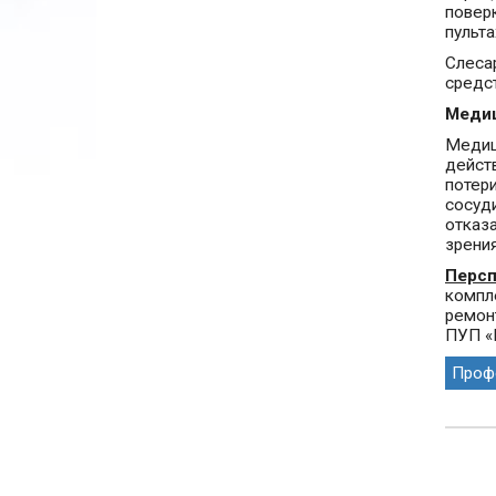
повер
пульта
Слеса
средс
Медиц
Медиц
дейст
потер
сосуд
отказ
зрения
Персп
компл
ремон
ПУП «
Профо