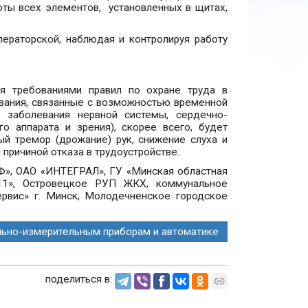
ты всех элементов, установленных в щитах,
ераторской, наблюдая и контролируя работу
я требованиями правил по охране труда в
вания, связанные с возможностью временной
, заболевания нервной системы, сердечно-
о аппарата и зрения), скорее всего, будет
ый тремор (дрожание) рук, снижение слуха и
 причиной отказа в трудоустройстве.
», ОАО «ИНТЕГРАЛ», ГУ «Минская областная
011», Островецкое РУП ЖКХ, коммунальное
ервис» г. Минск, Молодечненское городское
льно-измерительным приборам и автоматике
поделиться в: