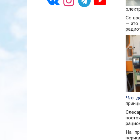
элект
Со вр
— это 
радио
Что д
принц
Слеса
посто
рацио
На пр
перио