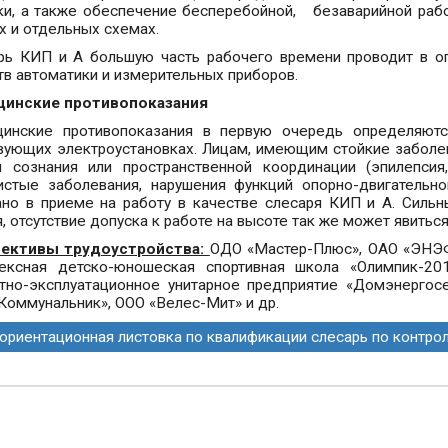
ки, а также обеспечение бесперебойной, безаварийной рабо
х и отдельных схемах.
рь КИП и А большую часть рабочего времени проводит в оп
тв автоматики и измерительных приборов.
инские противопоказания
инские противопоказания в первую очередь определяютс
вующих электроустановках. Лицам, имеющим стойкие заболе
и сознания или пространственной координации (эпилепсия
истые заболевания, нарушения функций опорно-двигательног
ано в приеме на работу в качестве слесаря КИП и А. Сильн
, отсутствие допуска к работе на высоте так же может явиться
ективы трудоустройства:
ОДО «Мастер-Плюс», ОАО «ЭНЭФ
ексная детско-юношеская спортивная школа «Олимпик-2
тно-эксплуатационное унитарное предприятие «Домэнергос
Коммунальник», ООО «Велес-Мит» и др.
риентационная листовка по квалификации слесарь по контро