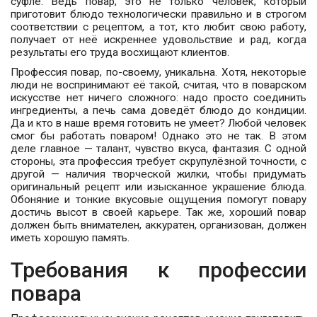
суфле. Ведь повар, это не только человек, который
приготовит блюдо технологически правильно и в строгом
соответствии с рецептом, а тот, кто любит свою работу,
получает от неё искреннее удовольствие и рад, когда
результаты его труда восхищают клиентов.
Профессия повар, по-своему, уникальна. Хотя, некоторые
люди не воспринимают её такой, считая, что в поварском
искусстве нет ничего сложного: надо просто соединить
ингредиенты, а печь сама доведёт блюдо до кондиции.
Да и кто в наше время готовить не умеет? Любой человек
смог бы работать поваром! Однако это не так. В этом
деле главное — талант, чувство вкуса, фантазия. С одной
стороны, эта профессия требует скрупулёзной точности, с
другой — наличия творческой жилки, чтобы придумать
оригинальный рецепт или изысканное украшение блюда.
Обоняние и тонкие вкусовые ощущения помогут повару
достичь высот в своей карьере. Так же, хороший повар
должен быть внимателен, аккуратен, организован, должен
иметь хорошую память.
Требования к профессии
повара